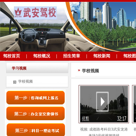
驾校首页
|
驾校概况
|
招生简章
|
驾校新闻
|
驾校图
学习视频
学校视频
学校视频
视频: 成都路考科目3武安龙港
考场3号线视频路线